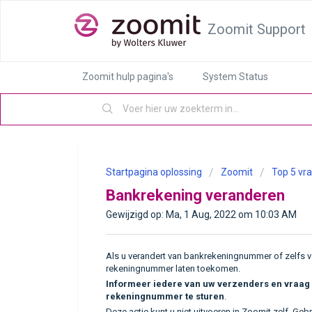
Zoomit Support
Zoomit hulp pagina's
System Status
Startpagina oplossing
Zoomit
Top 5 vr
Bankrekening veranderen
Gewijzigd op: Ma, 1 Aug, 2022 om 10:03 AM
Als u verandert van bankrekeningnummer of zelfs 
rekeningnummer laten toekomen.
I
nformeer iedere van uw verzenders en vraag
rekeningnummer te sturen
.
Deze actie kunt u niet uitvoeren in Zoomit zelf. G