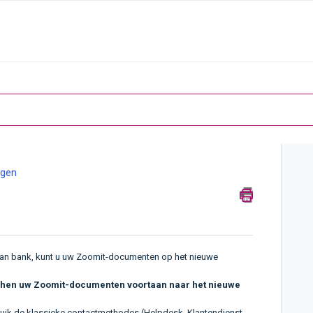
agen
van bank, kunt u uw Zoomit-documenten op het nieuwe
 hen uw Zoomit-documenten voortaan naar het nieuwe
ebruik de klassieke contactmethodes (Helpdesk, Klantendienst,