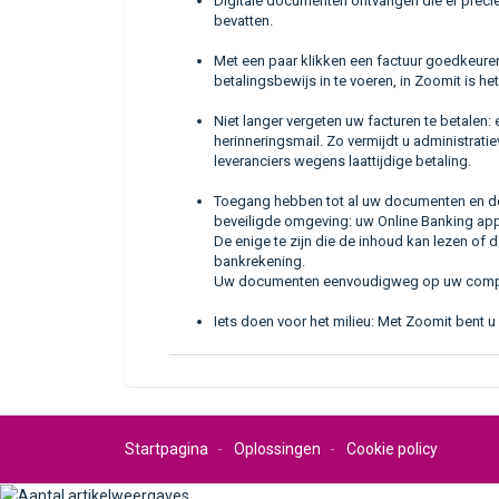
Digitale documenten ontvangen die er precies
bevatten.
Met een paar klikken een factuur goedkeuren
betalingsbewijs in te voeren, in Zoomit is het
Niet langer vergeten uw facturen te betalen:
herinneringsmail. Zo vermijdt u administrat
leveranciers wegens laattijdige betaling.
Toegang hebben tot al uw documenten en de b
beveiligde omgeving: uw Online Banking appl
De enige te zijn die de inhoud kan lezen of
bankrekening.
Uw documenten eenvoudigweg op uw compu
Iets doen voor het milieu: Met Zoomit bent u
Startpagina
Oplossingen
Cookie policy