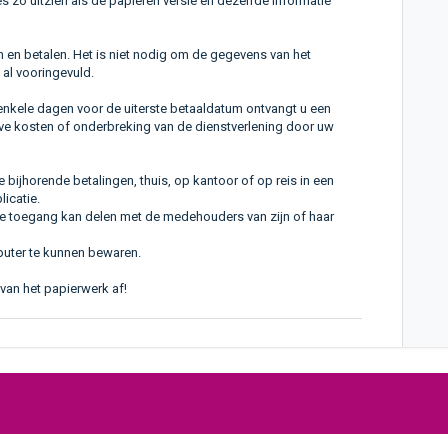
 zo uitzien als de papieren versie en dezelfde informatie
 en betalen. Het is niet nodig om de gegevens van het
 al vooringevuld.
 enkele dagen voor de uiterste betaaldatum ontvangt u een
ieve kosten of onderbreking van de dienstverlening door uw
ijhorende betalingen, thuis, op kantoor of op reis in een
icatie.
 de toegang kan delen met de medehouders van zijn of haar
ter te kunnen bewaren.
 van het papierwerk af!